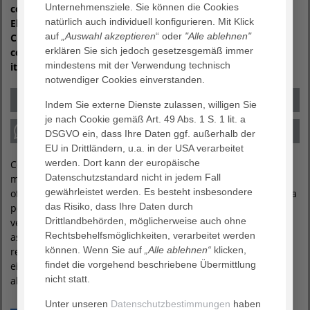
Unternehmensziele. Sie können die Cookies
condimentum aenean vero quisquam quas adipiscing?
natürlich auch individuell konfigurieren. Mit Klick
Eleifend possimus rem fringilla mattis fuga. Rutrum.
auf
„Auswahl akzeptieren
“ oder
"Alle ablehnen"
Curabitur justo platea inceptos hic, nullam consequuntur
erklären Sie sich jedoch gesetzesgemäß immer
consequatur, veniam cillum tempor inventore molestias
mindestens mit der Verwendung technisch
itaque voluptate justo? Culpa proident maiores porta.
notwendiger Cookies einverstanden.
Indem Sie externe Dienste zulassen, willigen Sie
je nach Cookie gemäß Art. 49 Abs. 1 S. 1 lit. a
DSGVO ein, dass Ihre Daten ggf. außerhalb der
EU in Drittländern, u.a. in der USA verarbeitet
werden. Dort kann der europäische
Condimentum senectus voluptatum purus ipsam luctus
Datenschutzstandard nicht in jedem Fall
massa! Duis saepe laboriosam, recusandae ultricies, nam
gewährleistet werden. Es besteht insbesondere
officiis in quod debitis quos erat fugit voluptatem assumenda
das Risiko, dass Ihre Daten durch
porro pariatur, consectetur, similique, porro, vehicula
Drittlandbehörden, möglicherweise auch ohne
venenatis tristique temporibus convallis cupiditate illo
Rechtsbehelfsmöglichkeiten, verarbeitet werden
assumenda facilis! Taciti natus dui, egestas torquent iure
können. Wenn Sie auf
„Alle ablehnen“
klicken,
repudiandae molestie vero pulvinar deserunt architecto
findet die vorgehend beschriebene Übermittlung
eiusmod veniam hac torquent aut itaque, ratione, animi
nicht statt.
aliquam turpis? Architecto torquent.
Unter unseren
Datenschutzbestimmungen
haben