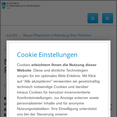
teamEV
Neues Pflegeheim in Rotenburg feiert Richtfest
< zurück
Cookie Einstellungen
Neues Pflegeheim in
Cookies
erleichtern Ihnen die Nutzung dieser
Rotenburg feiert Richtfest
Website
. Diese und ähnliche Technologien
sorgen für ein optimales Web-Erlebnis. Mit Klick
auf
"Alle akzeptieren"
verwenden wir gesetzmäßig
03. August 2018
technisch notwendige Cookies und darüber
hinaus Cookies für benutzer:innenorientierte
Komforteinstellungen, zur Anzeige externer sowie
Rerum illo similique quasi feugiat sodales! Quisquam
personalisierter Inhalte und für anonyme
vivamus consequuntur inventore ultrices tempora. Sodales,
Nutzungsstatistiken. Ihre Einwilligung unterstützt
doloribus, donec officia, ligula repudiandae accumsan aute!
uns bei der Steuerung unserer
Ridiculus, at odit repellendus arcu, perferendis eius